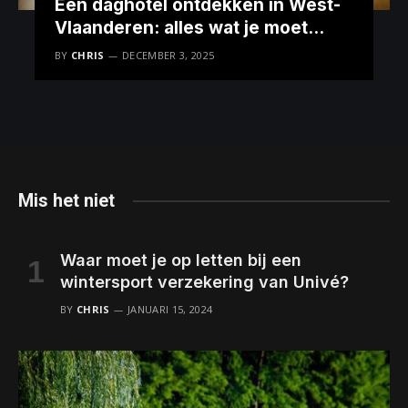
Een daghotel ontdekken in West-
Vlaanderen: alles wat je moet
weten
BY
CHRIS
DECEMBER 3, 2025
Mis het niet
Waar moet je op letten bij een
wintersport verzekering van Univé?
BY
CHRIS
JANUARI 15, 2024